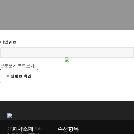
비밀번호
에이메이크
기분좋은 발자국
Q&A
본문보기
목록보기
비밀번호 확인
회사소개
수선항목
상호 : (주)대진미화