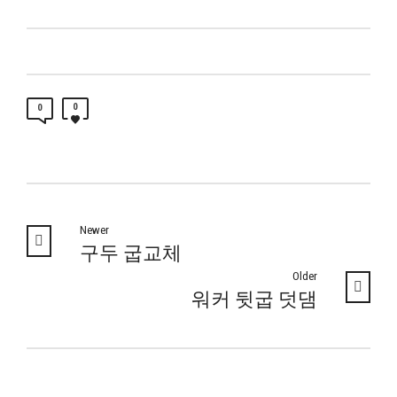
0
0
Newer
구두 굽교체
Older
워커 뒷굽 덧댐