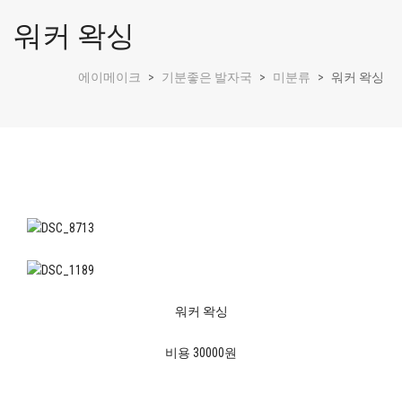
워커 왁싱
에이메이크
>
기분좋은 발자국
>
미분류
>
워커 왁싱
워커 왁싱
비용 30000원