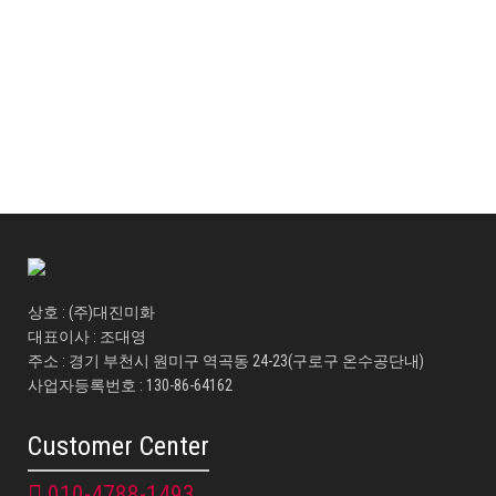
워커
밑창 전체 교체(전창)
밑창 전체 교체 (전창) 전체 교체 비용 50000~70000원 (자재에 따라 비용 달
라짐)
상호 : (주)대진미화
대표이사 : 조대영
주소 : 경기 부천시 원미구 역곡동 24-23(구로구 온수공단내)
사업자등록번호 : 130-86-64162
Customer Center
010-4788-1493