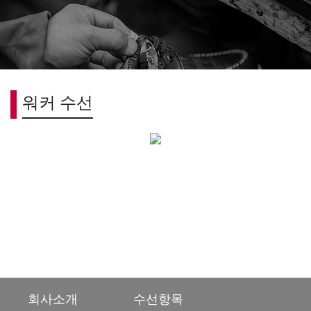
워커 수선
에이메이크
기분좋은 발자국
워커 수선
워커
밑창 전체교체(전창-스폰지압축창)
워커 밑창 전체교체(스폰지 압축창) 비용 50000~70000원 (자재에 따라 비
용 달라짐)
워커
왁싱
회사소개
수선항목