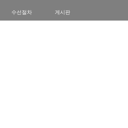
워커 왁싱 비용 30000원
수선절차
게시판
워커
뒷굽 덧댐
워커 뒷굽 덧댐 비용 20000원
워커
뒤꿈치 덧댐 (갑보)
워커 뒤꿈치 덧댐(갑보) 비용 20000 ~ 25000원