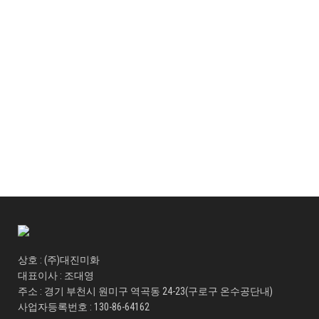
상호 : (주)대진미화
대표이사 : 조대영
주소 : 경기 부천시 원미구 역곡동 24-23(구로구 온수공단내)
사업자등록번호 : 130-86-64162