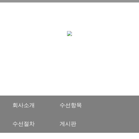
에이메이크
기분좋은 발자국
Q&A
회사소개
수선항목
수선절차
게시판