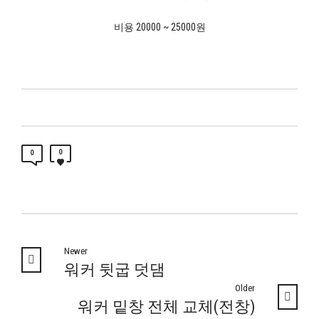
비용 20000 ~ 25000원
0
0
Newer
워커 뒷굽 덧댐
Older
워커 밑창 전체 교체(전창)