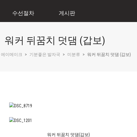
수선절차
게시판
워커 뒤꿈치 덧댐 (갑보)
에이메이크
>
기분좋은 발자국
>
미분류
>
워커 뒤꿈치 덧댐 (갑보)
워커 뒤꿈치 덧댐(갑보)