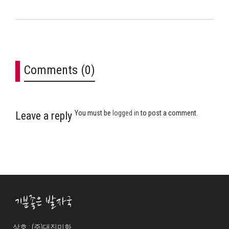
Comments (0)
You must be
logged in
to post a comment.
Leave a reply
상호 : (주)대진미화