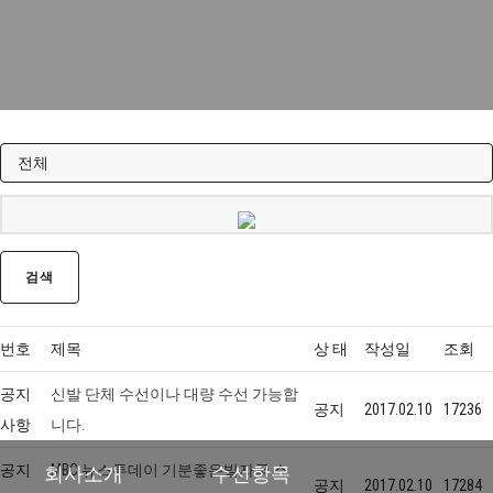
에이메이크
기분좋은 발자국
Q&A
검색
번호
제목
상 태
작성일
조회
공지
신발 단체 수선이나 대량 수선 가능합
공지
2017.02.10
17236
사항
니다.
회사소개
수선항목
공지
MBC 뉴스투데이 기분좋은발자국 소
공지
2017.02.10
17284