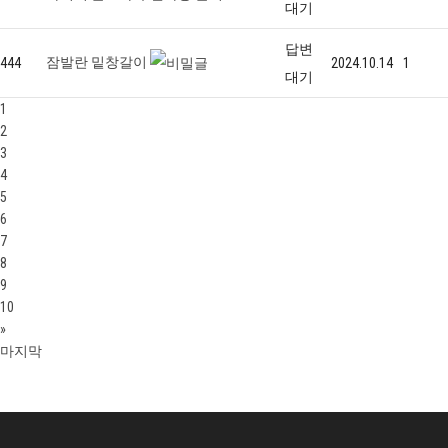
대기
답변
잠발란 밑창갈이
444
2024.10.14
1
대기
1
2
3
4
5
6
7
8
9
10
»
마지막