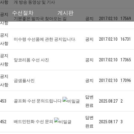
사항
개 방송 동영상 및 기사
수선절차
게시판
공지
기분좋은 발자국 찾아오는 길
공지
2017.02.10
17569
사항
공지
미수령 수선품에 관한 공지입니다.
공지
2017.02.10
16731
사항
공지
앞코리폼 수선 사진
공지
2017.02.10
17365
사항
공지
굽샘플사진
공지
2017.02.10
17096
사항
답변
골프화 수선 문의드립니다
453
2025.08.27
2
완료
답변
배드민턴화 수선 문의
452
2025.08.17
3
완료